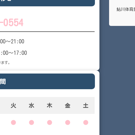
鮎川体育
-0554
:00～21:00
9:00～17:00
きます。
間
火
水
木
金
土
●
●
●
●
●