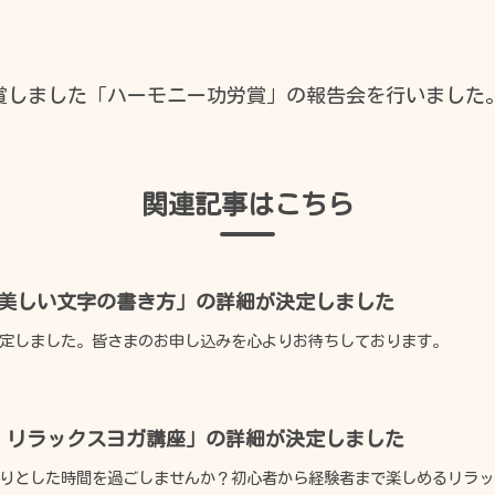
開館時間
日
月
火
水
受賞しました「ハーモニー功労賞」の報告会を行いまし
●
休
●
●
関連記事はこちら
休
休
●
●
※休館日を除きます。
美しい文字の書き方」の詳細が決定しました
祝日の開館時間は、9：00～17：00です。
定しました。皆さまのお申し込みを心よりお待ちしております。
 リラックスヨガ講座」の詳細が決定しました
りとした時間を過ごしませんか？初心者から経験者まで楽しめるリラック