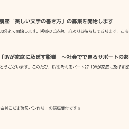
つ講座「美しい文字の書き方」の募集を開始します
時30分より開始します。皆様のご応募、心よりお待ちしております。こちら
27「DVが家庭に及ぼす影響 ～社会でできるサポートの
うございます。このたび、DVを考えるパート27「DVが家庭に及ぼす影響
広報誌
利用のきまり
"らぽーるひたち"
鮎川体育館
ベビーベッド
優しい白神こだま酵母パン作り」の講座受付です☆
貸出事業