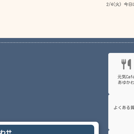
2/4(火) 
元気Caf
あゆか
よくある
わせ