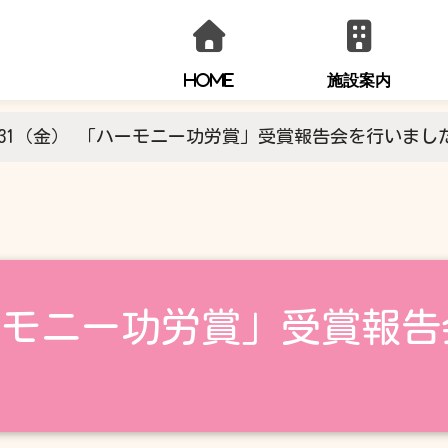
HOME
施設案内
/31（金） 「ハーモニー功労賞」受賞報告会を行いまし
お問い合わせ
0294-36-0554
ハーモニー功労賞」受賞報
火～金曜日
9:00～21:00
土・日・祝日
9:00～17:00
※休館日を除きます。