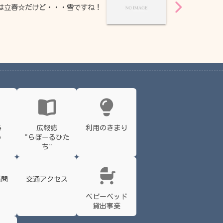
今日は立春☆だけど・・・雪ですね！
é
広報誌
利用のきまり
わ
"らぽーるひた
ち"
質問
交通アクセス
ベビーベッド
貸出事業