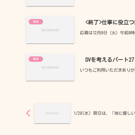
<終了>仕事に役立
講座
応募は12月9日（火）午前9
DVを考えるパート
講座
いつもご利用いただきありがと
元気Café
あゆかわ
交通アクセス
1/29(水) 明日は、「体に