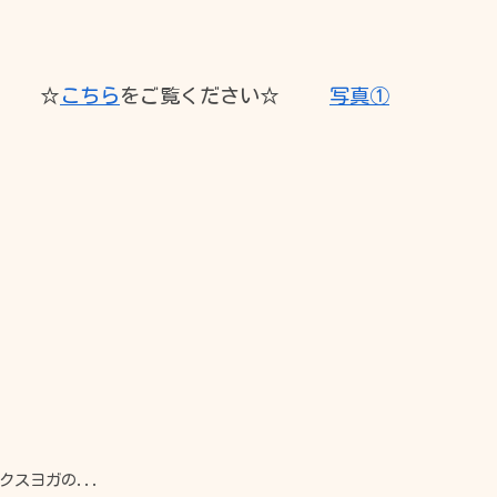
木
金
土
た。 ☆
こちら
をご覧ください☆
写真①
●
●
●
●
●
休
スヨガの...