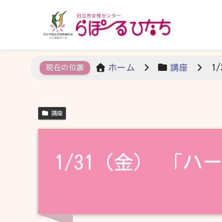
ホーム
講座
1
講座
1/31（金） 「