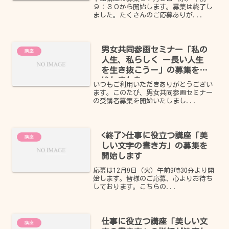
を開始します
９：３０から開始します。募集は終了し
ました。たくさんのご応募ありが...
男女共同参画セミナー「私の
講座
人生、私らしく ー長い人生
を生き抜こうー」の募集を開
始しました
いつもご利用いただきありがとうござい
ます。このたび、男女共同参画セミナー
の受講者募集を開始いたしまし...
<終了>仕事に役立つ講座「美
講座
しい文字の書き方」の募集を
開始します
応募は12月9日（火）午前9時30分より開
始します。皆様のご応募、心よりお待ち
しております。こちらの...
仕事に役立つ講座「美しい文
講座