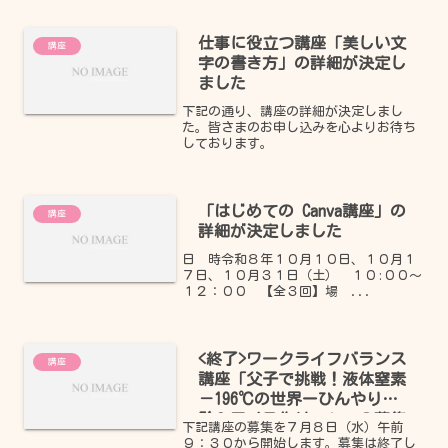
仕事に役立つ講座「美しい文
講座
字の書き方」の詳細が決定し
ました
下記の通り、講座の詳細が決定しまし
た。皆さまのお申し込みを心よりお待ち
しております。
「はじめての Canva講座」の
講座
詳細が決定しました
日 時令和８年１０月１０日、１０月１
７日、１０月３１日（土） １０:００～
１２：００ 【全３回】場 ...
<終了>ワークライフバランス
講座
講座「父子で挑戦！液体窒素
－196℃の世界ーひんやり実
験＆アイス作りー」 の募集
下記講座の募集を７月８日（水）午前
を開始します
９：３０から開始します。募集は終了し