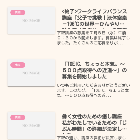
<終了>ワークライフバランス
講座
講座「父子で挑戦！液体窒素
－196℃の世界ーひんやり実
験＆アイス作りー」 の募集
下記講座の募集を７月８日（水）午前
を開始します
９：３０から開始します。募集は終了し
ました。たくさんのご応募ありが...
「TOEIC、ちょっと本気。～
講座
５００点取得への近道～」の
募集を開始しました
いつもご利用いただきありがとうござい
ます。このたび、「TOEIC、ちょっと本
気。～５００点取得への近...
働く女性のための癒し講座
講座
私がわたしでいるための「じ
ぶん時間」の詳細が決定しま
した。
下記の通り、講座の詳細が決定しまし