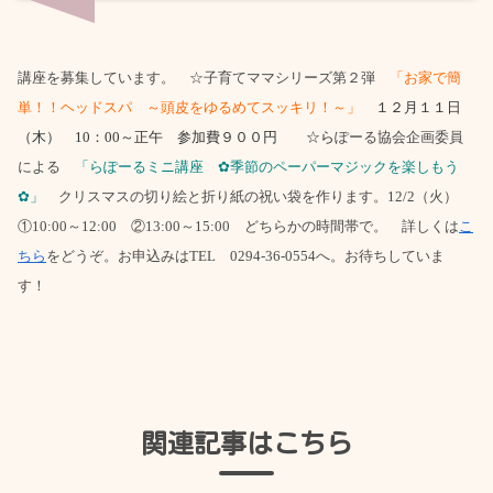
講座を募集しています。 ☆子育てママシリーズ第２弾
「お家で簡
単！！ヘッドスパ ～頭皮をゆるめてスッキリ！～」
１２月１１日
（木） 10：00～正午 参加費９００円 ☆ら
ぽーる協会企画委員
による
「らぽーるミニ講座 ✿季節のペーパーマジックを楽しもう
✿」
クリスマスの切り絵と折り紙の祝い袋を作ります。12/2（火）
①10:00～12:00 ②13:00～15:00 どちらかの時間帯で。 詳しくは
こ
ちら
をどうぞ。お申込みはTEL 0294-36-0554へ。お待ちしていま
す！
関連記事はこちら