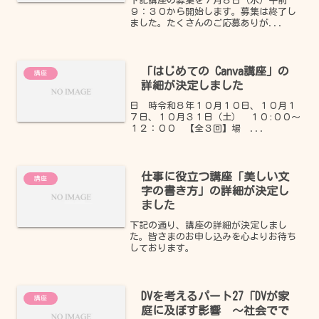
下記講座の募集を７月８日（水）午前
を開始します
９：３０から開始します。募集は終了し
ました。たくさんのご応募ありが...
「はじめての Canva講座」の
講座
詳細が決定しました
日 時令和８年１０月１０日、１０月１
７日、１０月３１日（土） １０:００～
１２：００ 【全３回】場 ...
仕事に役立つ講座「美しい文
講座
字の書き方」の詳細が決定し
ました
下記の通り、講座の詳細が決定しまし
た。皆さまのお申し込みを心よりお待ち
しております。
DVを考えるパート27「DVが家
講座
庭に及ぼす影響 ～社会でで