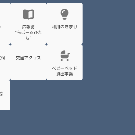
é
広報誌
利用のきまり
わ
"らぽーるひた
ち"
質問
交通アクセス
ベビーベッド
貸出事業
館