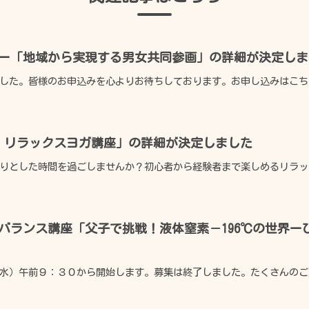
ー「地域から実現する男女共同参画」の詳細が決定しま
した。皆様のお申込みを心よりお待ちしております。お申し込みはこちら
 リラックスヨガ講座」の詳細が決定しました
りとした時間を過ごしませんか？初心者から経験者まで楽しめるリラック
広報誌
利用のきまり
"らぽーるひたち"
フバランス講座「父子で挑戦！液体窒素－196℃の世界
鮎川体育館
水）午前９：３０から開始します。募集は終了しました。たくさんのご応
ベビーベッド
貸出事業