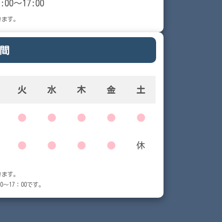
9:00～17:00
きます。
間
火
水
木
金
土
●
●
●
●
●
●
●
●
●
休
きます。
～17：00です。