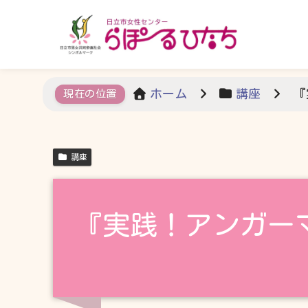
ホーム
講座
『
講座
『実践！アンガー