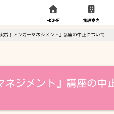
HOME
施設案内
実践！アンガーマネジメント』講座の中止について
お問い合わせ
0294-36-0554
マネジメント』講座の中
火～金曜日
9:00～21:00
土・日・祝日
9:00～17:00
※休館日を除きます。