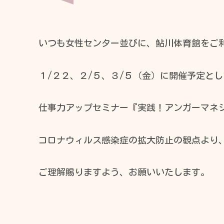
いつも女性センター並びに、鮎川体育館をご
時間
１/２２、２/５、３/５（金）に開催予定と
09:00 - 17:00
17:00 - 21:00
仕事力アップセミナー『実践！アンガーマネ
コロナウィルス感染症の拡大防止の観点より
ご理解賜りますよう、お願いいたします。