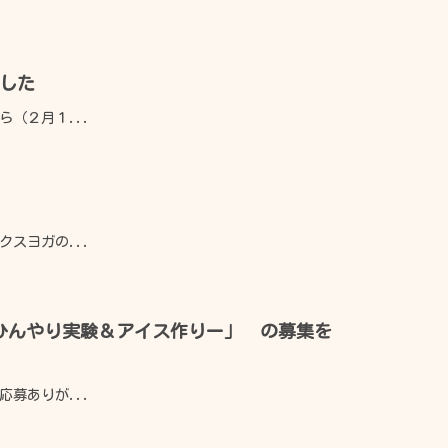
した
（２月１...
スヨガの...
よくある質問
ーひんやり実験＆アイス作りー」 の募集を
募ありが...