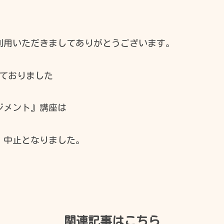
開館時間
利用いただきましてありがとうございます。
日
月
火
水
しておりました
●
休
●
●
休
休
●
●
ジメント』講座は
※休館日を除きます。
、中止となりました。
祝日の開館時間は、9：00～17：00です。
関連記事はこちら