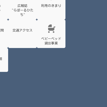
é
広報誌
利用のきまり
わ
"らぽーるひた
ち"
質問
交通アクセス
ベビーベッド
貸出事業
館