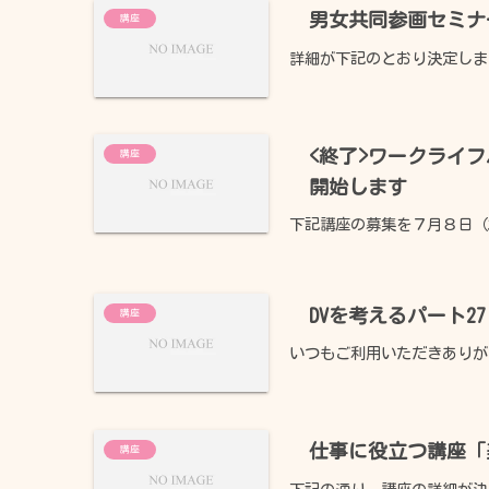
男女共同参画セミナ
講座
詳細が下記のとおり決定しま
<終了>ワークライ
講座
開始します
下記講座の募集を７月８日（
元気Café
DVを考えるパート
講座
あゆかわ
いつもご利用いただきありがと
交通アクセス
仕事に役立つ講座「
講座