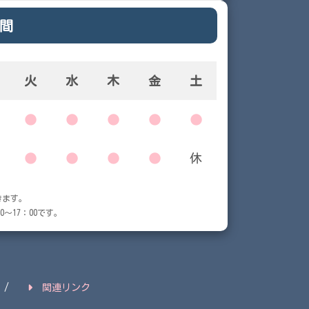
間
火
水
木
金
土
●
●
●
●
●
●
●
●
●
休
きます。
～17：00です。
関連リンク