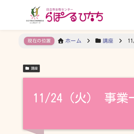
ホーム
講座
1
講座
11/24（火） 