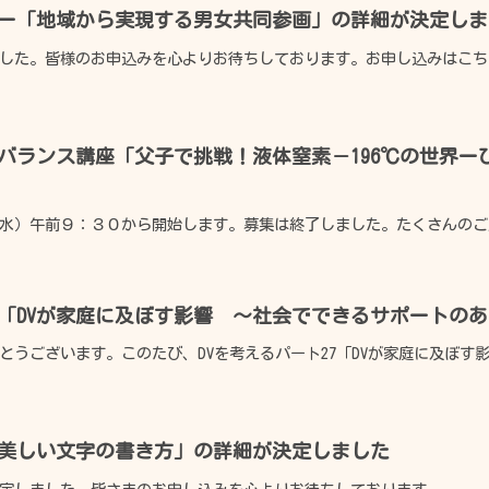
ー「地域から実現する男女共同参画」の詳細が決定しま
した。皆様のお申込みを心よりお待ちしております。お申し込みはこちら
フバランス講座「父子で挑戦！液体窒素－196℃の世界
水）午前９：３０から開始します。募集は終了しました。たくさんのご応
広報誌
利用のきまり
27「DVが家庭に及ぼす影響 ～社会でできるサポートの
"らぽーるひたち"
うございます。このたび、DVを考えるパート27「DVが家庭に及ぼす影響
鮎川体育館
ベビーベッド
美しい文字の書き方」の詳細が決定しました
貸出事業