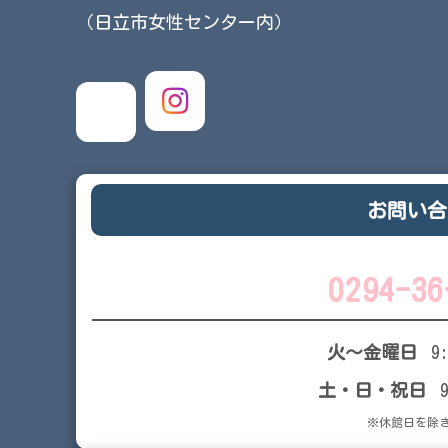
（日立市女性センター内）
お問い合
0294-36
火～金曜日
9
土・日・祝日
※休館日を除