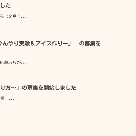
した
（２月１...
ーひんやり実験＆アイス作りー」 の募集を
募ありが...
よくある質問
あり方～」の募集を開始しました
 ...