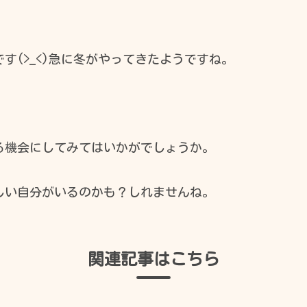
開館時間
す(>_<)急に冬がやってきたようですね。
日
月
火
水
●
休
●
●
休
休
●
●
る機会にしてみてはいかがでしょうか。
※休館日を除きます。
しい自分がいるのかも？しれませんね。
祝日の開館時間は、9：00～17：00です。
関連記事はこちら