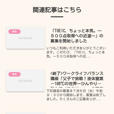
関連記事はこちら
「TOEIC、ちょっと本気。～
講座
５００点取得への近道～」の
募集を開始しました
いつもご利用いただきありがとうござい
ます。このたび、「TOEIC、ちょっと本
気。～５００点取得への近...
<終了>ワークライフバランス
講座
講座「父子で挑戦！液体窒素
－196℃の世界ーひんやり実
験＆アイス作りー」 の募集
下記講座の募集を７月８日（水）午前
を開始します
９：３０から開始します。募集は終了し
ました。たくさんのご応募ありが...